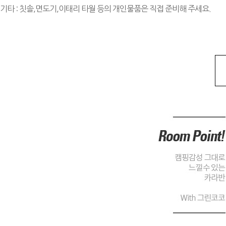
기타 : 칫솔,면도기,이태리 타월 등의 개인물품은 직접 준비해 주세요.